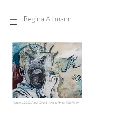
Regina Altmann
Papertoy, 2022, Acryl, Öl und Kohle auf Holz, 110x170 cm